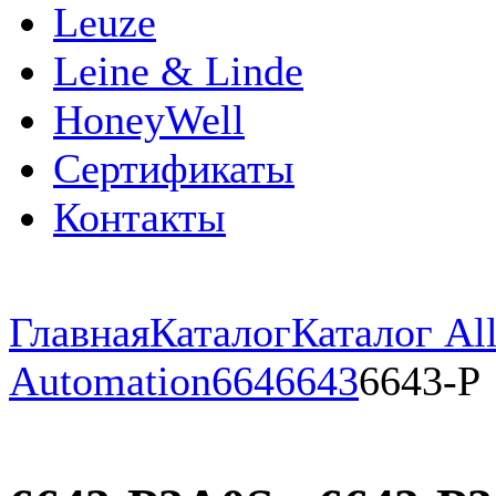
Leuze
Leine & Linde
HoneyWell
Сертификаты
Контакты
Главная
Каталог
Каталог All
Automation
664
6643
6643-P