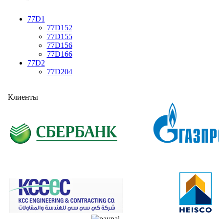
77D1
77D152
77D155
77D156
77D166
77D2
77D204
Клиенты