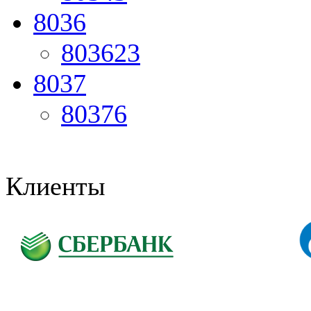
8036
803623
8037
80376
Клиенты