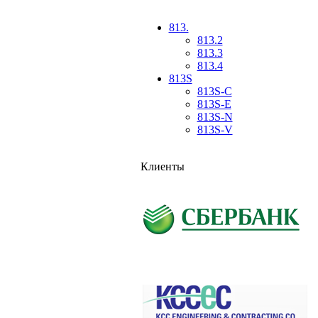
813.
813.2
813.3
813.4
813S
813S-C
813S-E
813S-N
813S-V
Клиенты