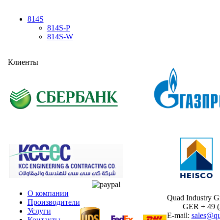
814S
814S-P
814S-W
Клиенты
О компании
Quad Industry 
Производители
GER + 49 (30
Услуги
E-mail:
sales@qu
Контакты