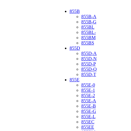
855B
855B-A
855B-G
855BL
855BL-
855BM
855BS
855D
855D-A
855D-N
855D-P
855D-Q
855D-T
855E
855E-0
855E-1
855E-2
855E-A
855E-B
855E-G
855E-L
855EC
855EE