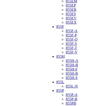
855EM
855EP
855ER
855ES
855EV
855EX
855F
855F-A
855F-P
855F-Q
855F-S
855F-T
855F-V
855H
855H-A
855H-B
855H-F
855H-R
855H-S
855L
855L-N
855P
855P-A
855P-B
855PB