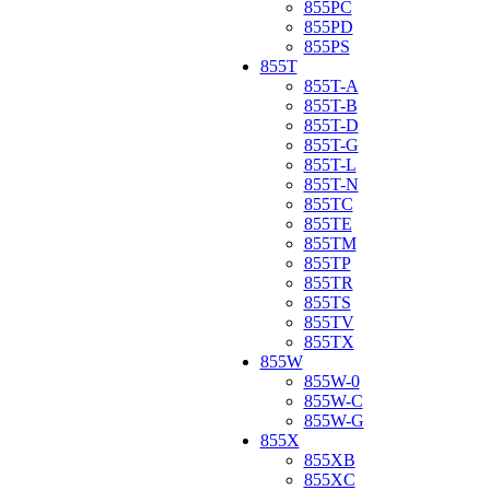
855PC
855PD
855PS
855T
855T-A
855T-B
855T-D
855T-G
855T-L
855T-N
855TC
855TE
855TM
855TP
855TR
855TS
855TV
855TX
855W
855W-0
855W-C
855W-G
855X
855XB
855XC