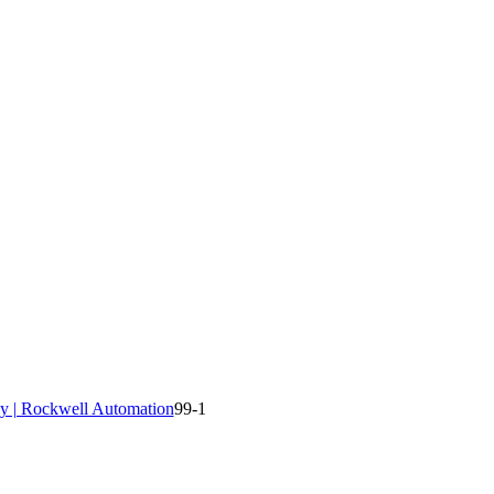
y | Rockwell Automation
99-1