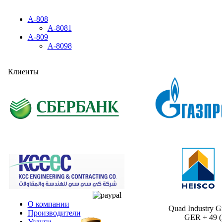
A-808
A-8081
A-809
A-8098
Клиенты
О компании
Quad Industry 
Производители
GER + 49 (30
Услуги