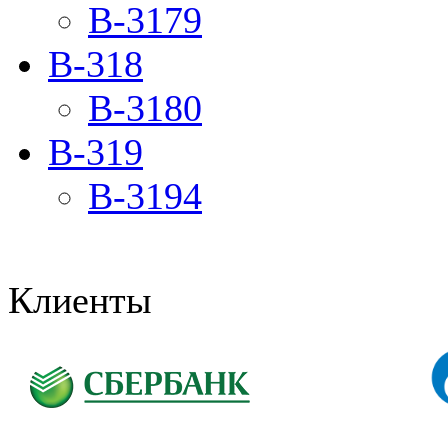
B-3179
B-318
B-3180
B-319
B-3194
Клиенты