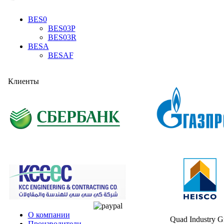
BES0
BES03P
BES03R
BESA
BESAF
Клиенты
О компании
Quad Industry 
Производители