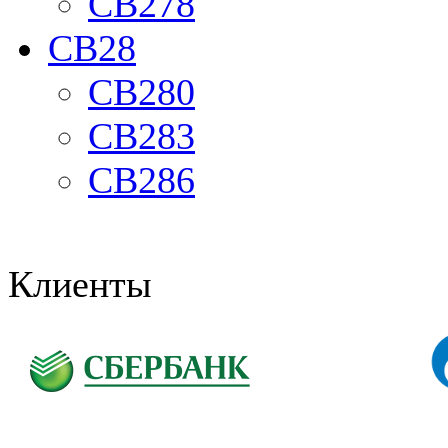
CB278
CB28
CB280
CB283
CB286
Клиенты