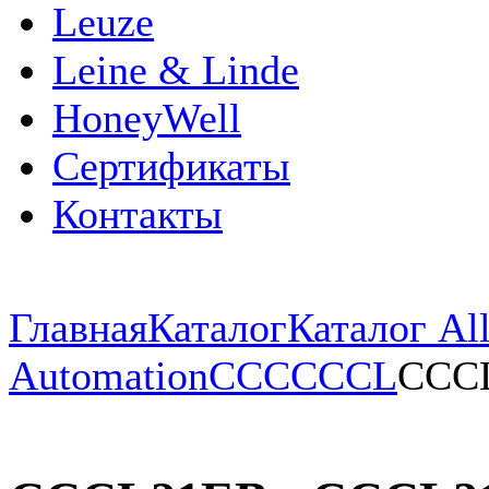
Leuze
Leine & Linde
HoneyWell
Сертификаты
Контакты
Главная
Каталог
Каталог All
Automation
CCC
CCCL
CCC