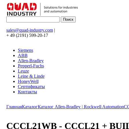
sales@quad-industry.com
|
+ 49 (2191) 599-20-17
Siemens
ABB
Allen-Bradley
Pepperl-Fuchs
Leuze
Leine & Linde
HoneyWell
Сертификаты
Контакты
Главная
Каталог
Каталог Allen-Bradley | Rockwell Automation
C
CCCL21WB - CCCL21 + BUI