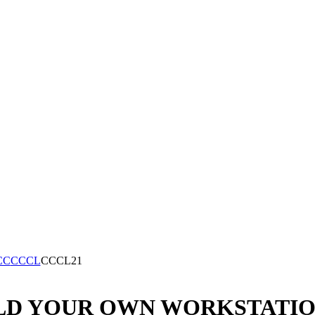
CC
CCCL
CCCL21
LD YOUR OWN WORKSTATION_