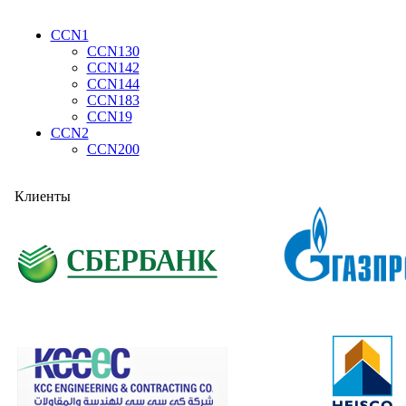
CCN1
CCN130
CCN142
CCN144
CCN183
CCN19
CCN2
CCN200
Клиенты