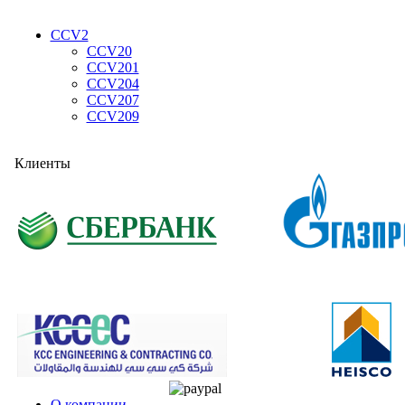
CCV2
CCV20
CCV201
CCV204
CCV207
CCV209
Клиенты
О компании