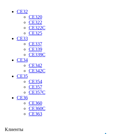
CE32
CE320
CE322
CE322C
CE325
CE33
CE337
CE339
CE339C
CE34
CE342
CE342C
CE35
CE354
CE357
CE357C
CE36
CE360
CE360C
CE363
Клиенты