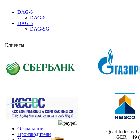
DAG-6
DAG-6.
DAG-S
DAG-SG
Клиенты
О компании
Quad Industry 
Производители
GER + 49 (30
Услуги