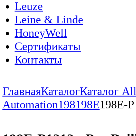
Leuze
Leine & Linde
HoneyWell
Сертификаты
Контакты
Главная
Каталог
Каталог All
Automation
198
198E
198E-P