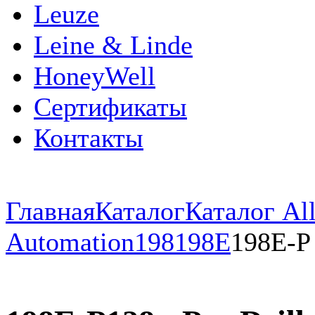
Leuze
Leine & Linde
HoneyWell
Сертификаты
Контакты
Главная
Каталог
Каталог All
Automation
198
198E
198E-P