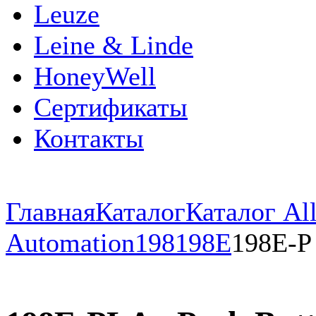
Leuze
Leine & Linde
HoneyWell
Сертификаты
Контакты
Главная
Каталог
Каталог All
Automation
198
198E
198E-P