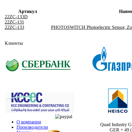
Артикул
Наим
22ZC-133D
22ZC-131
22ZC-133
PHOTOSWITCH Photoelectric Sensor, Zone
Клиенты
О компании
Quad Industry 
Производители
GER + 49 (30