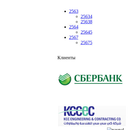
2563
25634
25638
2564
25645
2567
25675
Клиенты