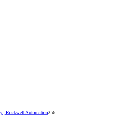
y | Rockwell Automation
256