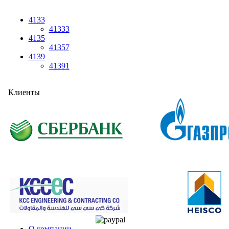
4133
41333
4135
41357
4139
41391
Клиенты
О компании