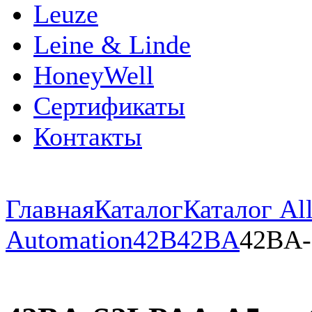
Leuze
Leine & Linde
HoneyWell
Сертификаты
Контакты
Главная
Каталог
Каталог All
Automation
42B
42BA
42BA-