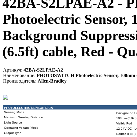
42BA-S2LPAE-A2 -
Photoelectric Sensor, 
Background Suppressi
(6.5ft) cable, Red - 
Артикул:
42BA-S2LPAE-A2
Наименование:
PHOTOSWITCH Photoelectric Sensor, 100mm (3.9
Производитель:
Allen-Bradley
PHOTOELECTRIC SENSOR DATA
Sensing Mode
Background S
Maximum Sensing Distance
100mm (3.9in)
Light Source
Visible Red
Operating Voltage/Mode
12-24V DC - L
Output Type
Source (PNP)