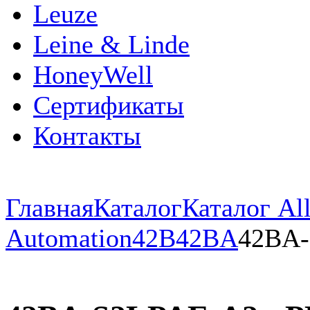
Leuze
Leine & Linde
HoneyWell
Сертификаты
Контакты
Главная
Каталог
Каталог All
Automation
42B
42BA
42BA-