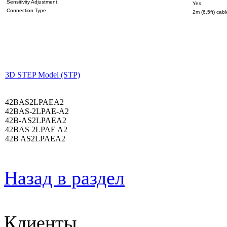
Sensitivity Adjustment
Yes
Connection Type
2m (6.5ft) cabl
3D STEP Model (STP)
42BAS2LPAEA2
42BAS-2LPAE-A2
42B-AS2LPAEA2
42BAS 2LPAE A2
42B AS2LPAEA2
Назад в раздел
Клиенты