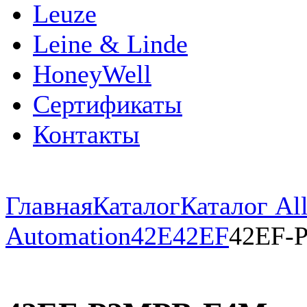
Leuze
Leine & Linde
HoneyWell
Сертификаты
Контакты
Главная
Каталог
Каталог All
Automation
42E
42EF
42EF-